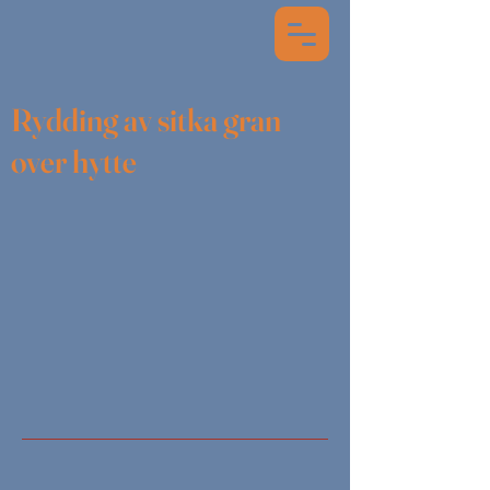
Rydding av sitka gran
over hytte