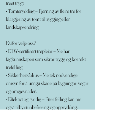
treet trygt.
• Tomterydding – Fjerning av fleire tre for
klargjering av tomt til bygging eller
landskapsendring.
Kvifor velje oss?
• ETW-sertifisert trepleiar – Me har
fagkunnskapen som sikrar trygg og korrekt
trefelling.
• Sikkerheitsfokus – Me tek nødvendige
omsyn for å unngå skade på bygningar, vegar
og omgjevnader.
• Effektivt og ryddig – Etter felling kan me
også tilby stubbefresing og opprydding.
• Gratis befaring – Me vurderer situasjonen og
kjem med den beste løysinga for deg – heilt
utan kostnad eller forplikting.