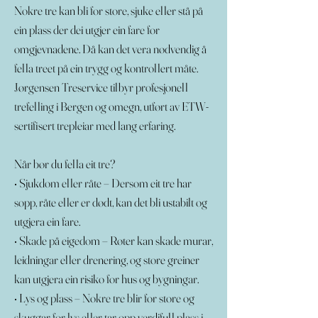
Nokre tre kan bli for store, sjuke eller stå på
ein plass der dei utgjer ein fare for
omgjevnadene. Då kan det vera nødvendig å
fella treet på ein trygg og kontrollert måte.
Jørgensen Treservice tilbyr profesjonell
trefelling i Bergen og omegn, utført av ETW-
sertifisert trepleiar med lang erfaring.
Når bør du fella eit tre?
• Sjukdom eller råte – Dersom eit tre har
sopp, råte eller er dødt, kan det bli ustabilt og
utgjera ein fare.
• Skade på eigedom – Røter kan skade murar,
leidningar eller drenering, og store greiner
kan utgjera ein risiko for hus og bygningar.
• Lys og plass – Nokre tre blir for store og
skuggar for lys eller tar opp verdifull plass i