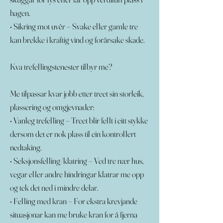
hagen.
• Sikring mot uvêr – Svake eller gamle tre
kan brekke i kraftig vind og forårsake skade.
Kva trefellingstenester tilbyr me?
Me tilpassar kvar jobb etter treet sin storleik,
plassering og omgjevnader:
• Vanleg trefelling – Treet blir fellt i eitt stykke
dersom det er nok plass til ein kontrollert
nedtaking.
• Seksjonsfelling/klatring – Ved tre nær hus,
vegar eller andre hindringar klatrar me opp
og tek det ned i mindre delar.
• Felling med kran – For ekstra krevjande
situasjonar kan me bruke kran for å fjerna