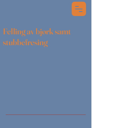
Felling av bjørk samt
stubbefresing