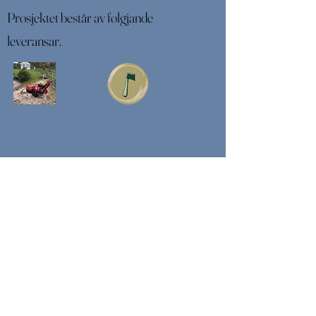
Prosjektet består av følgjande
leveransar.
Jørgensen Treservice
Orgnr:
927 036 665
tlf: 47 36 25 29
Jørgensen Treservice er ein arborist
med hjarta for faget; me gjer
beskjæring og trefelling i Bergen og
omegn.